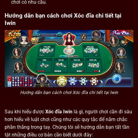
chơi có nhu cầu.
Hướng dẫn bạn cách chơi Xóc đĩa chi tiết tại
Iwin
Hướng dẫn bạn cách chơi Xóc đĩa chi tiết tại Iwin
Sau khi hiểu được
Xóc đĩa Iwin
là gì, người chơi cần đi sâu
hơn hiểu về luật chơi cũng như các quy tắc để nắm chắc
phần thắng trong tay. Chúng tôi sẽ hướng dẫn bạn tất tần
tật những điều cơ bản cần biết dưới đây: