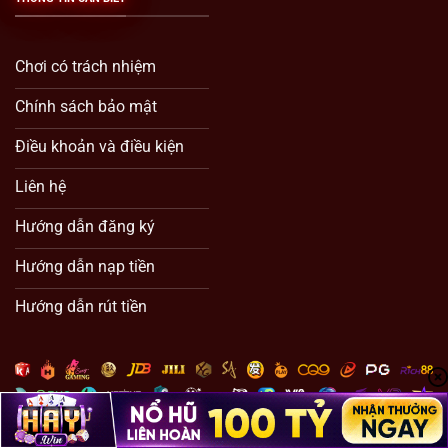
Chơi có trách nhiệm
Chính sách bảo mật
Điều khoản và điều kiện
Liên hệ
Hướng dẫn đăng ký
Hướng dẫn nạp tiền
Hướng dẫn rút tiền