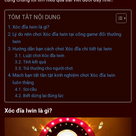
TÓM TẮT NỘI DUNG
Xóc đĩa Iwin là gì?
Lý do nên chơi Xóc đĩa Iwin tại cổng game đổi thưởng
Iwin
Hướng dẫn bạn cách chơi Xóc đĩa chi tiết tại Iwin
Luật chơi Xóc đĩa Iwin
Tính kết quả
Trả thưởng cho người chơi
Mách bạn tất tần tật kinh nghiệm chơi Xóc đĩa Iwin
luôn thắng
Soi cầu
Biết dừng lại đúng lúc
Xóc đĩa Iwin là gì?