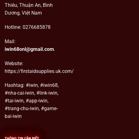
Thiêu, Thuận An, Bình
Dương, Việt Nam
Hotline: 0276685878
Mail:
iwin68onl@gmail.com
.
Website:
https://firstaidsupplies.uk.com/
Hashtag: #iwin, #iwin68,
#nha-cai-iwin, #link-iwin,
#tai-iwin, #app-iwin,
#trang-chu-iwin, #game-
bai-iwin
THÔNG TIN CẦN BIẾT