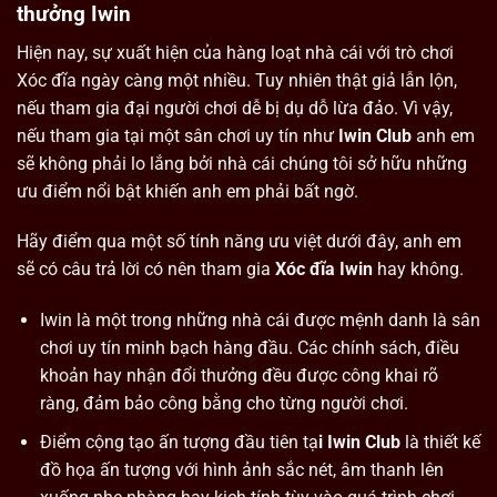
thưởng Iwin
Hiện nay, sự xuất hiện của hàng loạt nhà cái với trò chơi
Xóc đĩa ngày càng một nhiều. Tuy nhiên thật giả lẫn lộn,
nếu tham gia đại người chơi dễ bị dụ dỗ lừa đảo. Vì vậy,
nếu tham gia tại một sân chơi uy tín như
Iwin Club
anh em
sẽ không phải lo lắng bởi nhà cái chúng tôi sở hữu những
ưu điểm nổi bật khiến anh em phải bất ngờ.
Hãy điểm qua một số tính năng ưu việt dưới đây, anh em
sẽ có câu trả lời có nên tham gia
Xóc đĩa Iwin
hay không.
Iwin là một trong những nhà cái được mệnh danh là sân
chơi uy tín minh bạch hàng đầu. Các chính sách, điều
khoản hay nhận đổi thưởng đều được công khai rõ
ràng, đảm bảo công bằng cho từng người chơi.
Điểm cộng tạo ấn tượng đầu tiên tạ
i Iwin Club
là thiết kế
đồ họa ấn tượng với hình ảnh sắc nét, âm thanh lên