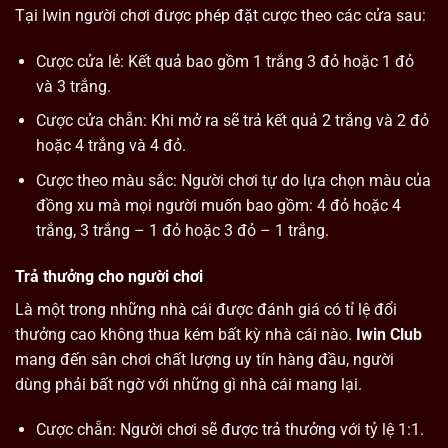
Tại Iwin người chơi được phép đặt cược theo các cửa sau:
Cược cửa lẻ: Kết quả bao gồm 1 trắng 3 đỏ hoặc 1 đỏ
và 3 trắng.
Cược cửa chẵn: Khi mở ra sẽ trả kết quả 2 trắng và 2 đỏ
hoặc 4 trắng và 4 đỏ.
Cược theo màu sắc: Người chơi tự do lựa chọn màu của
đồng xu mà mọi người muốn bao gồm: 4 đỏ hoặc 4
trắng, 3 trắng – 1 đỏ hoặc 3 đỏ – 1 trắng.
Trả thưởng cho người chơi
Là một trong những nhà cái được đánh giá có tỉ lệ đổi
thưởng cao không thua kém bất kỳ nhà cái nào.
Iwin Club
mang đến sân chơi chất lượng uy tín hàng đầu, người
dùng phải bất ngờ với những gì nhà cái mang lại.
Cược chẵn: Người chơi sẽ được trả thưởng với tỷ lệ 1:1.