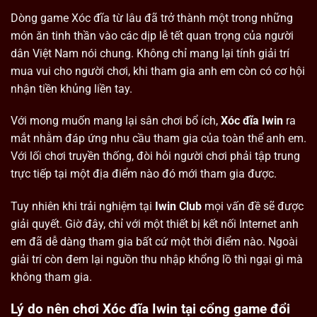
Dòng game Xóc đĩa từ lâu đã trở thành một trong những
món ăn tinh thần vào các dịp lễ tết quan trọng của người
dân Việt Nam nói chung. Không chỉ mang lại tính giải trí
mua vui cho người chơi, khi tham gia anh em còn có cơ hội
nhận tiền khủng liền tay.
Với mong muốn mang lại sân chơi bổ ích,
Xóc đĩa Iwin
ra
mắt nhằm đáp ứng nhu cầu tham gia của toàn thể anh em.
Với lối chơi truyền thống, đòi hỏi người chơi phải tập trung
trực tiếp tại một địa điểm nào đó mới tham gia được.
Tuy nhiên khi trải nghiệm tại
Iwin Club
mọi vấn đề sẽ được
giải quyết. Giờ đây, chỉ với một thiết bị kết nối Internet anh
em đã dễ dàng tham gia bất cứ một thời điểm nào. Ngoài
giải trí còn đem lại nguồn thu nhập khổng lồ thì ngại gì mà
không tham gia.
Lý do nên chơi Xóc đĩa Iwin tại cổng game đổi