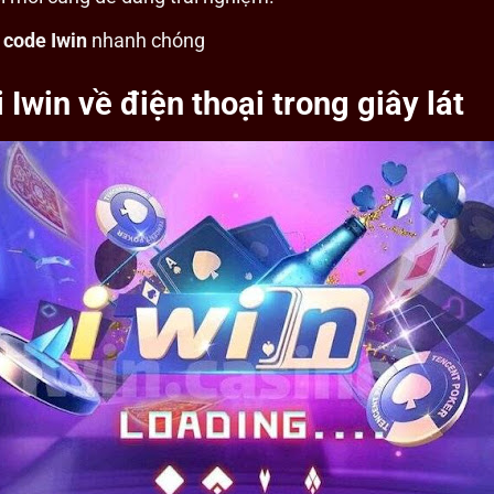
ã
code Iwin
nhanh chóng
 Iwin về điện thoại trong giây lát