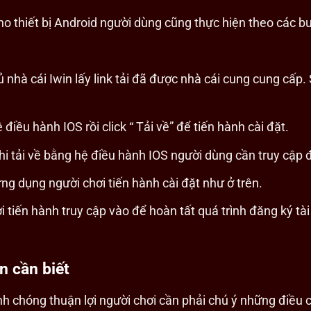
o thiết bị Android người dùng cũng thực hiện theo các b
ủ nhà cái Iwin lấy link tải đã được nhà cái cung cung cấp
ệ điều hành IOS rồi click “ Tải về” để tiến hành cài đặt.
khi tải về bằng hệ điều hành IOS người dùng cần truy cập
ứng dụng người chơi tiến hành cài đặt như ở trên.
hơi tiến hành truy cập vào để hoàn tất quá trình đăng ký 
ạn cần biết
nh chóng thuận lợi người chơi cần phải chú ý những điều 