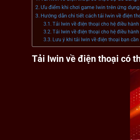
Ưu điểm khi chơi game Iwin trên ứng dụng
Hướng dẫn chi tiết cách tải Iwin về điện tho
Tải Iwin về điện thoại cho hệ điều hành
Tải Iwin về điện thoại cho hệ điều hành
Lưu ý khi tải Iwin về điện thoại bạn cần 
Tải Iwin về điện thoại có 