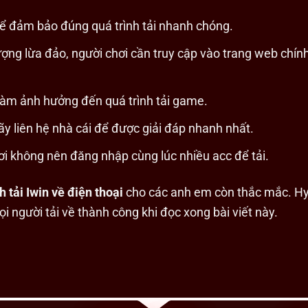
để đảm bảo đúng quá trình tải nhanh chóng.
lượng lừa đảo, người chơi cần truy cập vào trang web chín
làm ảnh hưởng đến quá trình tải game.
ãy liên hệ nhà cái để được giải đáp nhanh nhất.
ơi không nên đăng nhập cùng lúc nhiều acc để tải.
h tải Iwin về điện thoại
cho các anh em còn thắc mắc. Hy 
i người tải về thành công khi đọc xong bài viết này.