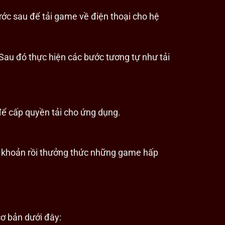
ước sau để tải game về điện thoại cho hệ
. Sau đó thực hiện các bước tương tự như tải
 để cấp quyền tải cho ứng dụng.
tài khoản rồi thưởng thức những game hấp
cơ bản dưới đây: