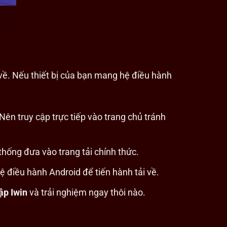
 về. Nếu thiết bị của bạn mang hệ điều hành
( Nên truy cập trực tiếp vào trang chủ tránh
thống đưa vào trang tải chính thức.
hệ điều hành Android để tiến hành tải về.
ập Iwin
và trải nghiệm ngay thôi nào.