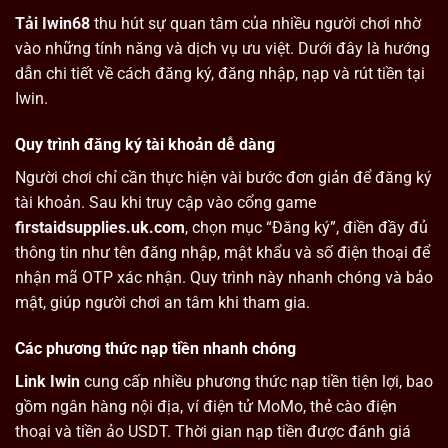
Tải Iwin68
thu hút sự quan tâm của nhiều người chơi nhờ
vào những tính năng và dịch vụ ưu việt. Dưới đây là hướng
dẫn chi tiết về cách đăng ký, đăng nhập, nạp và rút tiền tại
Iwin.
Quy trình đăng ký tài khoản dễ dàng
Người chơi chỉ cần thực hiện vài bước đơn giản để đăng ký
tài khoản. Sau khi truy cập vào cổng game
firstaidsupplies.uk.com
, chọn mục “Đăng ký”, điền đầy đủ
thông tin như tên đăng nhập, mật khẩu và số điện thoại để
nhận mã OTP xác nhận. Quy trình này nhanh chóng và bảo
mật, giúp người chơi an tâm khi tham gia.
Các phương thức nạp tiền nhanh chóng
Link Iwin
cung cấp nhiều phương thức nạp tiền tiện lợi, bao
gồm ngân hàng nội địa, ví điện tử MoMo, thẻ cào điện
thoại và tiền ảo USDT. Thời gian nạp tiền được đánh giá