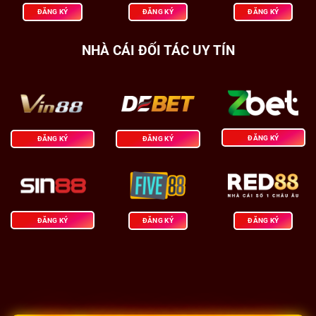
ĐĂNG KÝ
ĐĂNG KÝ
ĐĂNG KÝ
NHÀ CÁI ĐỐI TÁC UY TÍN
ĐĂNG KÝ
ĐĂNG KÝ
ĐĂNG KÝ
ĐĂNG KÝ
ĐĂNG KÝ
ĐĂNG KÝ