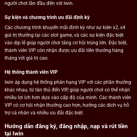
người chơi lần đầu đến với Iwin.
Sự kiện và chương trình ưu đãi định kỳ
Các chương trình khuyến mãi định kỳ như sự kiện x2, x4
giá trị thưởng tại các slot game, và các sự kiện đặc biệt
vào dịp lễ giúp người chơi tăng cơ hội trúng lớn. Đặc biệt,
thành viên VIP còn nhận được ưu đãi tiền thưởng hàng
tháng với giá trị cao.
Hệ thống thành viên VIP
Iwin áp dụng hệ thống phân hạng VIP với các phần thưởng
khác nhau, từ tân thủ đến VIP, giúp người chơi có thể nhận
nhiều lợi ích hơn dựa vào cấp độ của mình. Các thành viên
VIP có cơ hội nhận thưởng cao hơn, hưởng các dịch vụ hỗ
trợ cá nhân và nhiều ưu đãi đặc biệt.
Hướng dẫn đăng ký, đăng nhập, nạp và rút tiền
tại Iwin