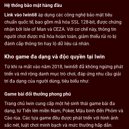
Hệ thống bảo mật hàng đầu
Link vào Iwin68
áp dụng các công nghệ bảo mật tiêu
chuẩn quốc tế, bao gồm mã hóa SSL 128-bit, được chứng
nhận bởi Isle of Man và CEZA. Với cơ chế này, thông tin
người chơi được mã hóa hoàn toàn, giảm thiểu rủi ro bị
đánh cắp thông tin hay lộ dữ liệu cá nhân.
Kho game đa dạng và độc quyền tại Iwin
Từ khi ra mắt vào năm 2018, Iwin68 đã không ngừng phát
triển và mở rộng danh mục trò chơi, đáp ứng nhu cầu giải
trí đa dạng của người dùng, tiêu biểu như:
Game bài đổi thưởng phong phú
Trang chủ Iwin cung cấp một hệ sinh thái game bài đa
dạng, từ Tiến lên miền Nam, Poker, Mậu binh đến Phỏm và
Cào rùa. Các tựa game đều được phát triển với hình ảnh
sắc nét, luật chơi minh bạch và mức thưởng hấp dẫn.