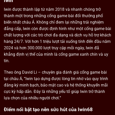
Iwin
Iwin được thành lập từ năm 2018 và nhanh chóng trở
thành một trong những cổng game bài đổi thưởng phổ
biến nhất châu Á. Không chỉ đem lại những trải nghiệm
đẳng cấp, Iwin còn được định hình như một cổng game bài
chất lượng với các trò chơi đa dạng và dịch vụ hỗ trợ khách
hàng 24/7. Với hơn 1 triệu lượt tải xuống tính đến đầu năm
2024 và hơn 300.000 lượt truy cập mỗi ngày, Iwin đã
khẳng định vị thế của mình là cổng game xanh chín và uy
tín.
Theo ông
David Li
– chuyên gia đánh giá cổng game bài
tại châu Á, “Iwin tạo dựng được lòng tin nhờ vào quy trình
đăng ký minh bạch, bảo mật cao và hệ thống khuyến mãi
cực kỳ hấp dẫn. Đây là những yếu tố giúp Iwin trở thành
lựa chọn của nhiều người chơi.”
Điểm nổi bật tạo nên sức hút của Iwin68