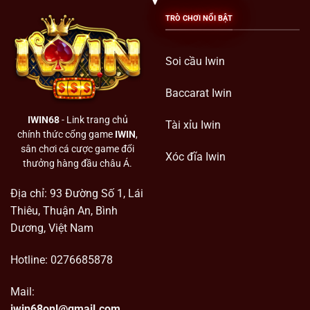
TRÒ CHƠI NỔI BẬT
Soi cầu Iwin
Baccarat Iwin
IWIN68
- Link trang chủ
Tài xỉu Iwin
chính thức cổng game
IWIN
,
sân chơi cá cược game đổi
Xóc đĩa Iwin
thưởng hàng đầu châu Á.
Địa chỉ: 93 Đường Số 1, Lái
Thiêu, Thuận An, Bình
Dương, Việt Nam
Hotline: 0276685878
Mail:
iwin68onl@gmail.com
.