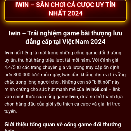
IWIN – SÂN CHƠI CÁ CƯỢC UY TÍN
NHẤT 2024
Iwin – Trải nghiệm game bài thượng lưu
đẳng cấp tại Việt Nam 2024
Iwin
nổi tiếng là một trong những cổng game đổi thưởng
uy tín, thu hút hàng triệu lượt tải mỗi năm. Với đánh giá
4.4/5 từ các trang chuyên gia và lượng truy cập ổn định
hơn 300.000 lượt mỗi ngày, Iwin dần khẳng định vị trí vững
chắc trong lòng người chơi. Những con số “biết nói” này
minh chứng cho sức hút mạnh mẽ của
Iwin68.onl
– link
vào chính thức của cổng game
Iwin
, đưa nó trở thành lựa
chọn hàng đầu của giới yêu thích cá cược và giải trí trực
tuyến.
Giới thiệu tổng quan về cổng game đổi thưởng