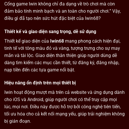
Cổng game Iwin không chỉ đa dạng về trò chơi mà còn
đảm bảo tính minh bạch và an toàn cho người chơi.” Vậy,
điều gì đã tạo nên sức hút đặc biệt của Iwin68?
Thiết kế và giao diện sang trọng, dễ sử dụng
Thiết kế giao diện của
Iwin68
mang phong cách hiện đại,
tinh tế với tông màu đỏ và vàng, tượng trưng cho sự may
mắn và tài lộc. Giao diện thân thiện giúp người dùng dễ
dàng tìm kiếm các mục cần thiết, từ đăng ký, đăng nhập,
nạp tiền đến các tựa game nổi bật.
Hiệu năng ổn định trên mọi thiết bị
Iwin hoạt động mượt mà trên cả website và ứng dụng dành
cho iOS và Android, giúp người chơi có thể truy cập mọi
lúc, mọi nơi. Điều này được hỗ trợ bởi công nghệ tiên tiến,
tối ưu hóa cho cả kết nối mạng yếu, giúp trải nghiệm không
bị gián đoạn.