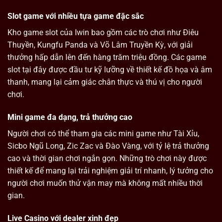
Slot game với nhiều tựa game đặc sắc
Kho game slot của Iwin bao gồm các trò chơi như Điêu
Thuyền, Kungfu Panda và Võ Lâm Truyền Kỳ, với giải
thưởng hấp dẫn lên đến hàng trăm triệu đồng. Các game
slot tại đây được đầu tư kỹ lưỡng về thiết kế đồ họa và âm
thanh, mang lại cảm giác chân thực và thú vị cho người
chơi.
Mini game đa dạng, trả thưởng cao
Người chơi có thể tham gia các mini game như Tài Xỉu,
Sicbo Ngũ Long, Zic Zac và Đào Vàng, với tỷ lệ trả thưởng
cao và thời gian chơi ngắn gọn. Những trò chơi này được
thiết kế để mang lại trải nghiệm giải trí nhanh, lý tưởng cho
người chơi muốn thử vận may mà không mất nhiều thời
gian.
Live Casino với dealer xinh đẹp