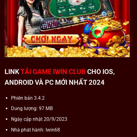
LINK
TẢI GAME IWIN CLUB
CHO IOS,
ANDROID VÀ PC MỚI NHẤT 2024
Phiên bản 3.4.2
Dung lượng: 97 MB
Ngày cập nhật 20/9/2023
Nhà phát hành: Iwin68