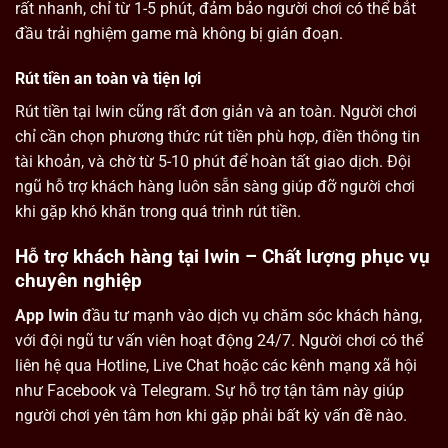
rất nhanh, chỉ từ 1-5 phút, đảm bảo người chơi có thể bắt
đầu trải nghiệm game mà không bị gián đoạn.
Rút tiền an toàn và tiện lợi
Rút tiền tại Iwin cũng rất đơn giản và an toàn. Người chơi
chỉ cần chọn phương thức rút tiền phù hợp, điền thông tin
tài khoản, và chờ từ 5-10 phút để hoàn tất giao dịch. Đội
ngũ hỗ trợ khách hàng luôn sẵn sàng giúp đỡ người chơi
khi gặp khó khăn trong quá trình rút tiền.
Hỗ trợ khách hàng tại Iwin – Chất lượng phục vụ
chuyên nghiệp
App Iwin
đầu tư mạnh vào dịch vụ chăm sóc khách hàng,
với đội ngũ tư vấn viên hoạt động 24/7. Người chơi có thể
liên hệ qua Hotline, Live Chat hoặc các kênh mạng xã hội
như Facebook và Telegram. Sự hỗ trợ tận tâm này giúp
người chơi yên tâm hơn khi gặp phải bất kỳ vấn đề nào.