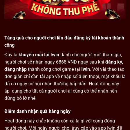
Tặng quà cho người chơi lần đầu đăng ký tài khoản thành
công
Đây là
khuyến mãi tại Iwin
dành cho người mới tham gia,
người chơi sẽ nhận ngay 6868 VNĐ ngay sau khi
đăng ký,
đăng nhập
thành công chơi game tại
Iwin
. Với vài thao tác
đơn giản chỉ cần tải app về nhập số điện thoại, mật khẩu là
đã có ngay cơ hội nhận thưởng hấp dẫn. Hoạt động này
áp dụng cho tất cả người chơi ai cũng có thể nhận nên
đừng bỏ lỡ nhé.
Điểm danh nhận quà hàng ngày
Hoạt động này chắc không còn xa lạ gì với cộng đồng
người chơi. Mỗi ngày người chơi truy cập vào app Iwin để