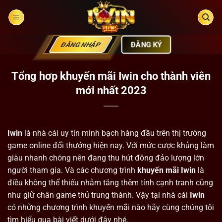
Chuyển
đến
nội
dung
ĐĂNG KÝ
ĐĂNG NHẬP
Tổng hơp khuyến mãi Iwin cho thành viên
mới nhất 2023
Iwin
là nhà cái uy tín minh bạch hàng đầu trên thị trường
game online đổi thưởng hiện nay. Với mức cược khủng làm
giàu nhanh chóng nên đang thu hút đông đảo lượng lớn
người tham gia. Và các chương trình
khuyến mãi Iwin
là
điều không thể thiếu nhằm tăng thêm tính cạnh tranh cũng
như giữ chân game thủ trung thành. Vậy tại nhà cái
Iwin
có những chương trình khuyến mãi nào hãy cùng chúng tôi
tìm hiểu qua bài viết dưới đây nhé.