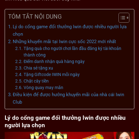
TÓM TẮT NỘI DUNG
Lý do cổng game đổi thưởng Iwin được nhiều người lựa
chọn
Những khuyến mãi tại Iwin cực sốc 2022 mới nhất
Tặng quà cho người chơi lần đầu đăng ký tài khoản
thành công
Điểm danh nhận quà hàng ngày
Chia sẻ tặng xu
Tặng Giftcode IWIN mỗi ngày
Chặt cây tiền
Vòng quay may mắn
Điều kiện để được hưởng khuyến mãi của nhà cái Iwin
Club
Lý do cổng game đổi thưởng Iwin được nhiều
người lựa chọn