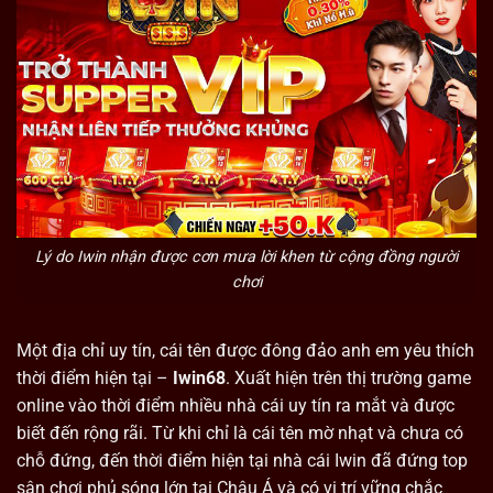
Lý do Iwin nhận được cơn mưa lời khen từ cộng đồng người
chơi
Một địa chỉ uy tín, cái tên được đông đảo anh em yêu thích
thời điểm hiện tại –
Iwin68
. Xuất hiện trên thị trường game
online vào thời điểm nhiều nhà cái uy tín ra mắt và được
biết đến rộng rãi. Từ khi chỉ là cái tên mờ nhạt và chưa có
chỗ đứng, đến thời điểm hiện tại nhà cái Iwin đã đứng top
sân chơi phủ sóng lớn tại Châu Á và có vị trí vững chắc