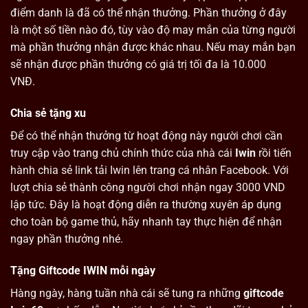
điểm danh là đã có thể nhận thưởng. Phần thưởng ở đây
là một số tiền nào đó, tùy vào độ may mắn của từng người
mà phần thưởng nhận được khác nhau. Nếu may mắn bạn
sẽ nhận được phần thưởng có giá trị tối đa là 10.000
VNĐ.
Chia sẻ tặng xu
Để có thể nhận thưởng từ hoạt động này người chơi cần
truy cập vào trang chủ chính thức của nhà cái
Iwin
rồi tiến
hành chia sẻ link tải Iwin lên trang cá nhân Facebook. Với
lượt chia sẻ thành công người chơi nhận ngay 3000 VND
lập tức. Đây là hoạt động diễn ra thường xuyên áp dụng
cho toàn bộ game thủ, hãy nhanh tay thực hiện để nhận
ngay phần thưởng nhé.
Tặng Giftcode IWIN mỗi ngày
Hàng ngày, hàng tuần nhà cái sẽ tung ra những
giftcode