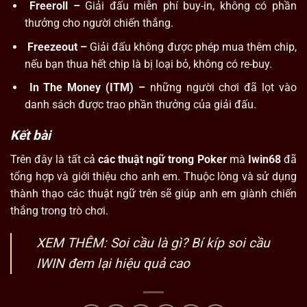
Freeroll –
Giải đấu miễn phí buy-in, không có phần
thưởng cho người chiến thắng.
Freezeout –
Giải đấu không được phép mua thêm chip,
nếu bạn thua hết chip là bị loại bỏ, không có re-buy.
In The Money (ITM) –
những người chơi đã lọt vào
danh sách được trao phần thưởng của giải đấu.
Kết bài
Trên đây là tất cả
các thuật ngữ trong Poker
mà
Iwin68
đã
tổng hợp và giới thiệu cho anh em. Thuộc lòng và sử dụng
thành thạo các thuật ngữ trên sẽ giúp anh em giành chiến
thắng trong trò chơi.
XEM THÊM:
Soi cầu là gì? Bí kíp soi cầu
IWIN đem lại hiệu quả cao