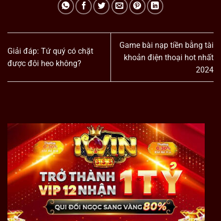
Game bài nạp tiền bằng tài
Giải đáp: Tứ quý có chặt
khoản điện thoại hot nhất
được đôi heo không?
2024