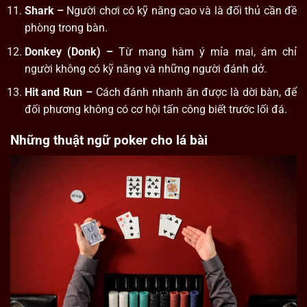
Shark –
Người chơi có kỹ năng cao và là đối thủ cần đề
phòng trong bàn.
Donkey (Donk) –
Từ mang hàm ý mỉa mai, ám chỉ
người không có kỹ năng và những người đánh dở.
Hit and Run –
Cách đánh nhanh ăn được là dời bàn, để
đối phương không có cơ hội tấn công biết trước lối đá.
Những thuật ngữ poker cho lá bài