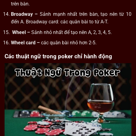
trên bàn.
Broadway –
Sảnh mạnh nhất trên bàn, tạo nên từ 10
đến A. Broadway card: các quân bài to từ A-T.
Wheel –
Sảnh nhỏ nhất để tạo nên A, 2, 3, 4, 5.
Wheel card –
các quân bài nhỏ hơn 2-5.
Các thuật ngữ trong poker chỉ hành động