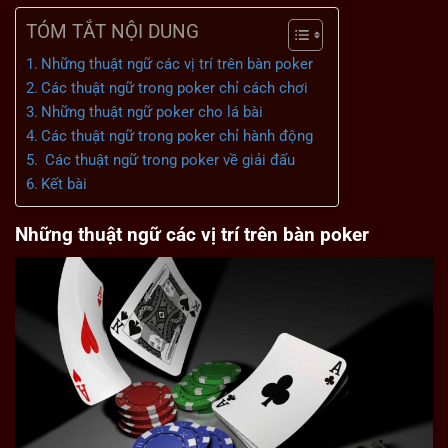
TÓM TẮT NỘI DUNG
Những thuật ngữ các vị trí trên bàn poker
Các thuật ngữ trong poker chỉ cách chơi
Những thuật ngữ poker cho lá bài
Các thuật ngữ trong poker chỉ hành động
Các thuật ngữ trong poker về giải đấu
Kết bài
Những thuật ngữ các vị trí trên bàn poker