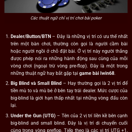
Các thuật ngữ chỉ vị trí chơi bài poker
Dealer/Button/BTN
– Đây là những vị trí có ưu thế nhất
trên một bàn chơi, thường còn gọi là người cầm bài
hoặc người ngồi ở chỗ đặt bài. Ở vị trí này người thắng
được phép nói ra những hành động sau cùng của mỗi
vòng chơi (ngoại trừ vòng pre-flop). Đây là một trong
những thuật ngữ hay bắt gặp tại
game bài Iwin68
.
Big Blind và Small Blind
– Hay thường gọi là 2 vị trí để
tiền mù to và mù bé ở bên tay trái dealer. Mức cược của
big-blind là giới hạn thấp nhất tại những vòng đấu còn
lại.
Under the Gun (UTG)
– Tên của 2 vị trí liền kề bên cạnh
big-blind and small blind. Đây là vị trí di chuyển cuối
cùng trong vòng preflop. Tiếp theo là các vị trí UTG +1,