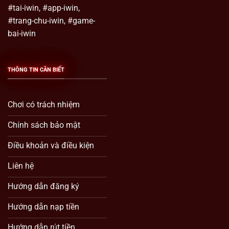
#tai-iwin, #app-iwin,
#trang-chu-iwin, #game-
bai-iwin
THÔNG TIN CẦN BIẾT
Chơi có trách nhiệm
Chính sách bảo mật
Điều khoản và điều kiện
Liên hệ
Hướng dẫn đăng ký
Hướng dẫn nạp tiền
Hướng dẫn rút tiền