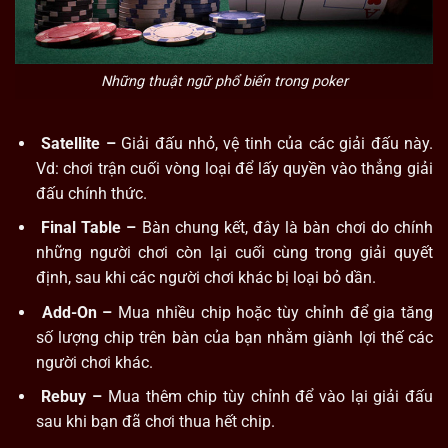
Những thuật ngữ phổ biến trong poker
Satellite –
Giải đấu nhỏ, vệ tinh của các giải đấu này.
Vd: chơi trận cuối vòng loại để lấy quyền vào thẳng giải
đấu chính thức.
Final Table –
Bàn chung kết, đây là bàn chơi do chính
những người chơi còn lại cuối cùng trong giải quyết
định, sau khi các người chơi khác bị loại bỏ dần.
Add-On –
Mua nhiều chip hoặc tùy chỉnh để gia tăng
số lượng chip trên bàn của bạn nhằm giành lợi thế các
người chơi khác.
Rebuy –
Mua thêm chip tùy chỉnh để vào lại giải đấu
sau khi bạn đã chơi thua hết chip.