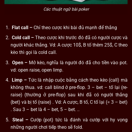
Các thuật ngữ bài poker
Flat call –
Chỉ theo cược khi bài đủ mạnh để thắng
Cold call –
Theo cược khi trước đó đã có người cược và
người khác thắng. Vd: A cược 10$, B tố thêm 25$, C theo
kèo thì gọi là cold call.
Open –
Mở kèo, nghĩa là người đó đã cho tiền vào pot.
vd: open raise, open limp.
Limp
–
Tức là nhập cuộc bằng cách theo kèo (call) mà
không thua. vd: call blind ở pre-flop. 3 – bet – tố lại (re-
raise) (thường ở pre-flop) sau khi đã có người thắng
(bet) và bị tố (raise) . Vd: A cược, B tố, C tố lại (= 3 – bet)
. Sau 3 – bet là 4 – bet, 5 – bet. ..
Steal –
Cướp (pot) tức là đánh và cướp với hy vọng
những người chơi tiếp theo sẽ fold.